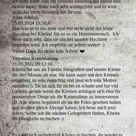
Ich hatte Ende Juni ein Dessous Shooting mit kheira und
es war super. Habe mich sehr wohlgefühlt und es wird
nicht das letzte Shooting mit ihr sein.
Anna Adolph
25.03.2024
10:50:47
Das war nicht das erste und erst recht nicht das letzte
Shooting bei Kheira! Sie ist so ein Herzensmensch.. Ich
freue mich sehr, dass sie uns bei unserer Hochzeit
begleiten wird. Ich empfehle sie jedem weiter! :)
Vielen Dank für deine tolle Arbeit! ❤️
Valentina Konvissarova
21.05.2022
09:12:16
Kheira hat uns als Familie fotografiert und unsere Kleine
die drei Monate alt war. Sie kann super mit den Kleinen
umgehen, ist sehr vorsichtig und lässt sich tolle Motive
einfallen :). Sie ist sich für nichts zu schade und hat viel
Geduld, gerade wenn die Kleinen anfangen sich eher für
spannendere Dinge als die Kameralinse zu interessieren
:D. Alle waren begeistert als sie die Fotos gesehen haben
und wollten gleich Abzüge haben. Ich freue mich jetzt
schon, wenn wir die nächste Gelegenheit finden, Kheira
als Fotografin zu buchen :).
Es lohnt sich aufjedenfall Kheira zu buchen, ihr werdet es