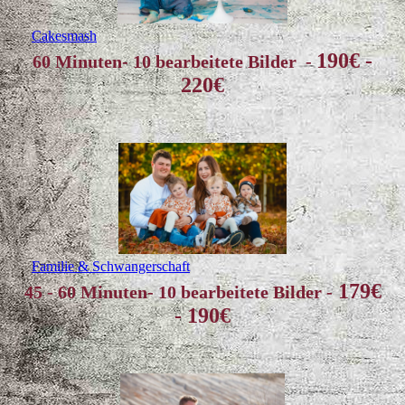
Cakesmash
190€ -
60 Minuten- 10 bearbeitete Bilder
-
220€
Familie & Schwangerschaft
179€
45 - 60 Minuten- 10 bearbeitete Bilder
-
- 190€