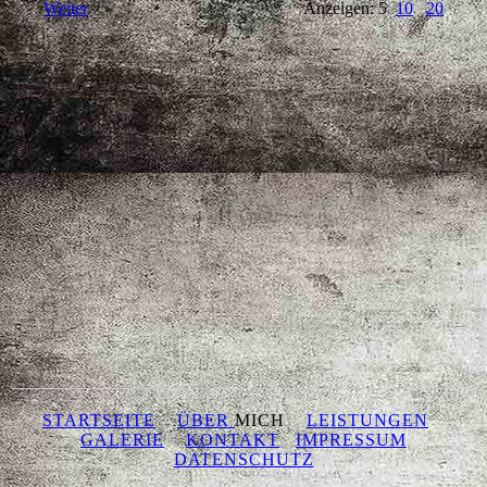
Weiter
Anzeigen: 5
10
20
STARTSEITE
ÜBER
MICH
LEISTUNGEN
GALERIE
KONTAKT
IMPRESSUM
DATENSCHUTZ