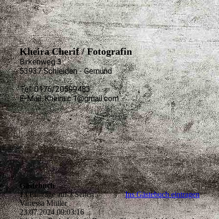
Kheira Cherif / Fotografin
Birkenweg 3
53937 Schleiden - Gemünd
Tel: 0176/20599483
E-Mail: Kheira.c.1@gmail.com
Gästebuch
13 Einträge auf 3 Seiten
Ins Gästebuch eintragen
Vanessa Müller
23.07.2024
09:03:16