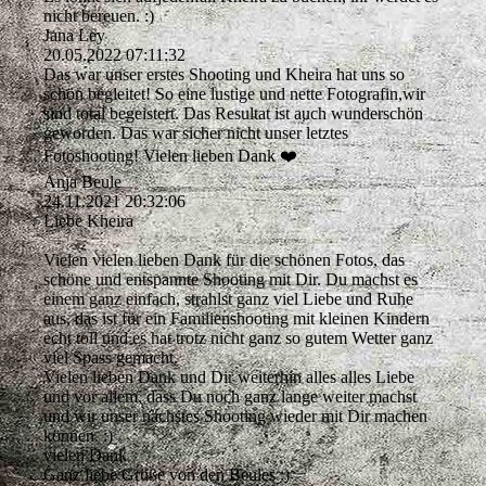
nicht bereuen. :)
Jana Ley
20.05.2022
07:11:32
Das war unser erstes Shooting und Kheira hat uns so
schön begleitet! So eine lustige und nette Fotografin,wir
sind total begeistert. Das Resultat ist auch wunderschön
geworden. Das war sicher nicht unser letztes
Fotoshooting! Vielen lieben Dank ❤️
Anja Beule
24.11.2021
20:32:06
Liebe Kheira
Vielen vielen lieben Dank für die schönen Fotos, das
schöne und entspannte Shooting mit Dir. Du machst es
einem ganz einfach, strahlst ganz viel Liebe und Ruhe
aus, das ist für ein Familienshooting mit kleinen Kindern
echt toll und es hat trotz nicht ganz so gutem Wetter ganz
viel Spass gemacht.
Vielen lieben Dank und Dir weiterhin alles alles Liebe
und vor allem, dass Du noch ganz lange weiter machst
und wir unser nächstes Shooting wieder mit Dir machen
können. :)
vielen Dank
Ganz liebe Grüße von den Beules :)