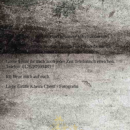
I
hr habt Fragen oder möchtet genauere Informationen?
Dann nutzt bitte das Kontaktformular und schreibt mir die
wichtigsten Infos zu euren Fotoshootingwünschen.
Gerne könnt ihr mich auch jeder Zeit Telefonisch erreichen.
Telefon: 0176/20599483
Ich freue mich auf euch.
Liebe Grüße Kheira Cherif - Fotografin