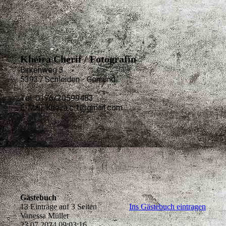
Kheira Cherif / Fotografin
Birkenweg 3
53937 Schleiden - Gemünd
Tel: 0176/20599483
E-Mail: Kheira.c.1@gmail.com
Gästebuch
13 Einträge auf 3 Seiten
Ins Gästebuch eintragen
Vanessa Müller
23.07.2024
09:03:16