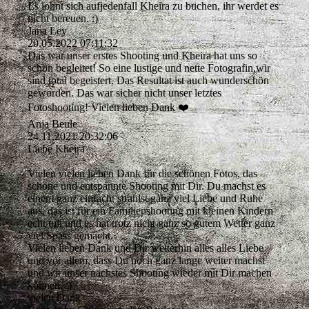
Es lohnt sich aufjedenfall Kheira zu buchen, ihr werdet es
nicht bereuen. :)
Jana Ley
20.05.2022
07:11:32
Das war unser erstes Shooting und Kheira hat uns so
schön begleitet! So eine lustige und nette Fotografin,wir
sind total begeistert. Das Resultat ist auch wunderschön
geworden. Das war sicher nicht unser letztes
Fotoshooting! Vielen lieben Dank ❤️
Anja Beule
24.11.2021
20:32:06
Liebe Kheira
Vielen vielen lieben Dank für die schönen Fotos, das
schöne und entspannte Shooting mit Dir. Du machst es
einem ganz einfach, strahlst ganz viel Liebe und Ruhe
aus, das ist für ein Familienshooting mit kleinen Kindern
echt toll und es hat trotz nicht ganz so gutem Wetter ganz
viel Spass gemacht.
Vielen lieben Dank und Dir weiterhin alles alles Liebe
und vor allem, dass Du noch ganz lange weiter machst
und wir unser nächstes Shooting wieder mit Dir machen
können. :)
vielen Dank