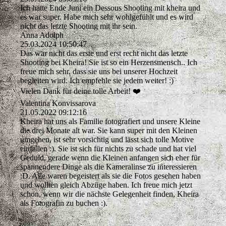
Ich hatte Ende Juni ein Dessous Shooting mit kheira und
es war super. Habe mich sehr wohlgefühlt und es wird
nicht das letzte Shooting mit ihr sein.
Anna Adolph
25.03.2024
10:50:47
Das war nicht das erste und erst recht nicht das letzte
Shooting bei Kheira! Sie ist so ein Herzensmensch.. Ich
freue mich sehr, dass sie uns bei unserer Hochzeit
begleiten wird. Ich empfehle sie jedem weiter! :)
Vielen Dank für deine tolle Arbeit! ❤️
Valentina Konvissarova
21.05.2022
09:12:16
Kheira hat uns als Familie fotografiert und unsere Kleine
die drei Monate alt war. Sie kann super mit den Kleinen
umgehen, ist sehr vorsichtig und lässt sich tolle Motive
einfallen :). Sie ist sich für nichts zu schade und hat viel
Geduld, gerade wenn die Kleinen anfangen sich eher für
spannendere Dinge als die Kameralinse zu interessieren
:D. Alle waren begeistert als sie die Fotos gesehen haben
und wollten gleich Abzüge haben. Ich freue mich jetzt
schon, wenn wir die nächste Gelegenheit finden, Kheira
als Fotografin zu buchen :).