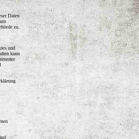
eser Daten
sum
ehörde zu.
kies und
alten kann
stimmter
d
rklärung
enen
ind