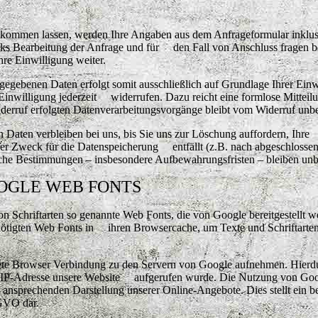
kommen lassen, werden Ihre Angaben aus dem Anfrageformular inklus
ks Bearbeitung der Anfrage und für den Fall von
Anschluss fragen b
hre Einwilligung weiter.
gegebenen Daten erfolgt somit ausschließlich auf Grundlage Ihrer Einw
Einwilligung jederzeit widerrufen. Dazu reicht eine formlose Mitteil
derruf erfolgten Datenverarbeitungsvorgänge bleibt vom Widerruf unbe
Daten verbleiben bei uns, bis Sie uns zur Löschung auffordern, Ihre
der Zweck für die Datenspeicherung entfällt (z.B. nach abgeschlossen
iche Bestimmungen – insbesondere Aufbewahrungsfristen – bleiben unb
OOGLE WEB FONTS
von Schriftarten so genannte Web Fonts, die von Google bereitgestellt w
enötigten Web Fonts in ihren Browsercache, um Texte und Schriftarten
te Browser Verbindung zu den Servern von Google aufnehmen. Hierd
hre IP-Adresse unsere Website aufgerufen wurde. Die Nutzung von G
nd ansprechenden Darstellung unserer Online-Angebote. Dies stellt ein b
SGVO dar.