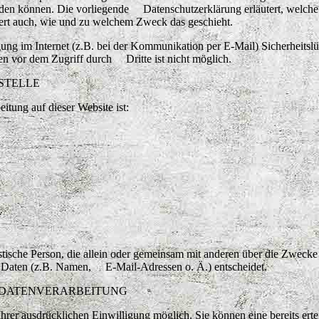
werden können. Die vorliegende Datenschutzerklärung erläutert, welch
utert auch, wie und zu welchem Zweck das geschieht.
ng im Internet (z.B. bei der Kommunikation per E-Mail) Sicherheitsl
en vor dem Zugriff durch Dritte ist nicht möglich.
STELLE
itung auf dieser Website ist:
uristische Person, die allein oder gemeinsam mit anderen über die Zweck
n Daten (z.B. Namen, E-Mail-Adressen o. Ä.) entscheidet.
R DATENVERARBEITUNG
hrer ausdrücklichen Einwilligung möglich. Sie können eine bereits ertei