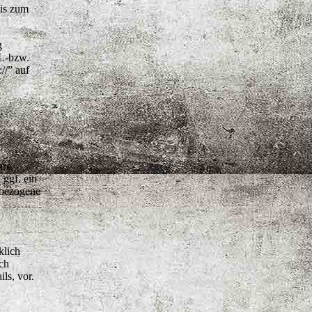
bis zum
g
SL-bzw.
//” auf
hre
ggf. ein
nbezogene
klich
ch
ls, vor.