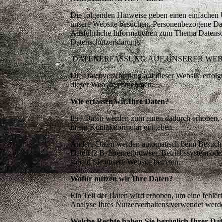
Die folgenden Hinweise geben einen einfachen 
unsere Website besuchen. Personenbezogene Date
Ausführliche Informationen zum Thema Datensch
Datenschutzerklärung.
DATENERFASSUNG AUF UNSERER WEB
Die Datenverarbeitung auf dieser Website erfo
dieser Website entnehmen.
Wie erfassen wir Ihre Daten?
Ihre Daten werden zum einen dadurch erhoben, da
in ein Kontaktformular eingeben.
Andere Daten werden automatisch beim Besuch de
Daten (z.B. Internetbrowser, Betriebssystem ode
sobald Sie unsere Website betreten.
Wofür nutzen wir Ihre Daten?
Ein Teil der Daten wird erhoben, um eine fehler
Analyse Ihres Nutzerverhaltens verwendet werd
Welche Rechte haben Sie bezüglich Ihrer Da