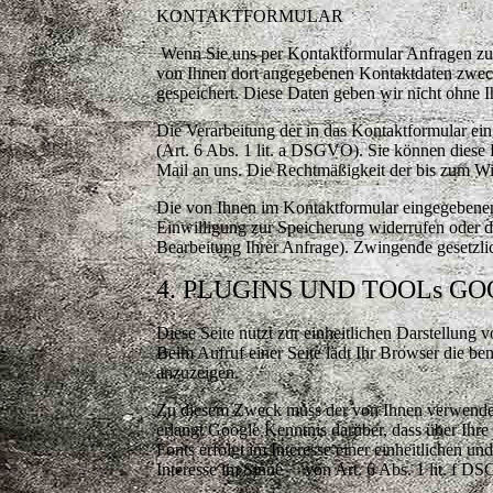
KONTAKTFORMULAR
Wenn Sie uns per Kontaktformular Anfragen zu
von Ihnen dort angegebenen Kontaktdaten zwec
gespeichert. Diese Daten geben wir nicht ohne I
Die Verarbeitung der in das Kontaktformular ein
(Art. 6 Abs. 1 lit. a DSGVO). Sie können diese 
Mail an uns. Die Rechtmäßigkeit der bis zum Wi
Die von Ihnen im Kontaktformular eingegebenen 
Einwilligung zur Speicherung widerrufen oder 
Bearbeitung Ihrer Anfrage). Zwingende gesetzl
4. PLUGINS UND TOOLs G
Diese Seite nutzt zur einheitlichen Darstellung 
Beim Aufruf einer Seite lädt Ihr Browser die b
anzuzeigen.
Zu diesem Zweck muss der von Ihnen verwende
erlangt Google Kenntnis darüber, dass über I
Fonts erfolgt im Interesse einer einheitlichen u
Interesse im Sinne von Art. 6 Abs. 1 lit. f D