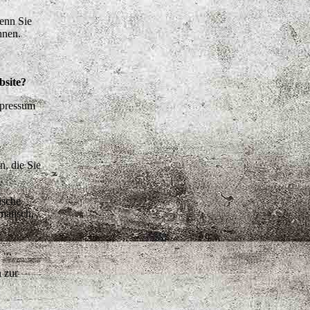
enn Sie
nnen.
bsite?
mpressum
n, die Sie
ische
matisch,
n zur