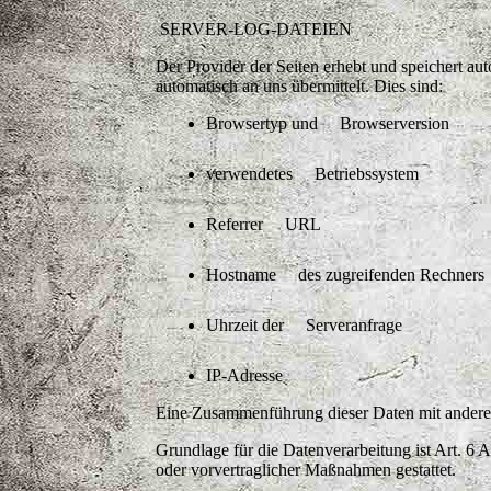
SERVER-LOG-DATEIEN
Der Provider der Seiten erhebt und speichert au
automatisch an uns übermittelt. Dies sind:
Browsertyp und Browserversion
verwendetes Betriebssystem
Referrer URL
Hostname des zugreifenden Rechne
Uhrzeit der Serveranfrage
IP-Adresse
Eine Zusammenführung dieser Daten mit andere
Grundlage für die Datenverarbeitung ist Art. 6 
oder vorvertraglicher Maßnahmen gestattet.