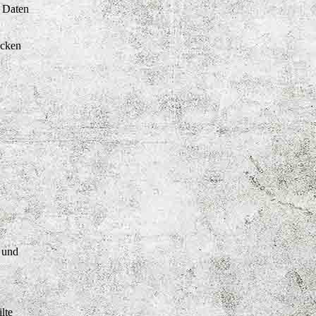
e Daten
ücken
e und
lte