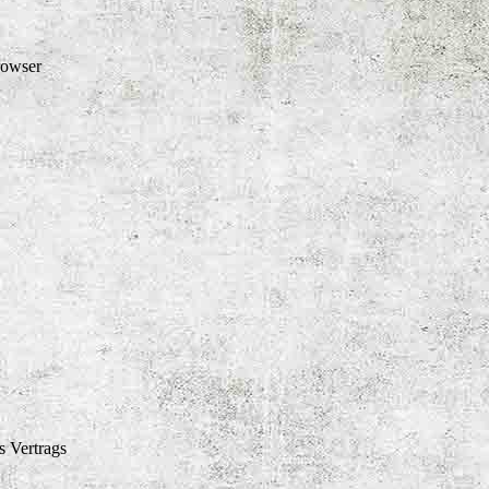
rowser
s Vertrags