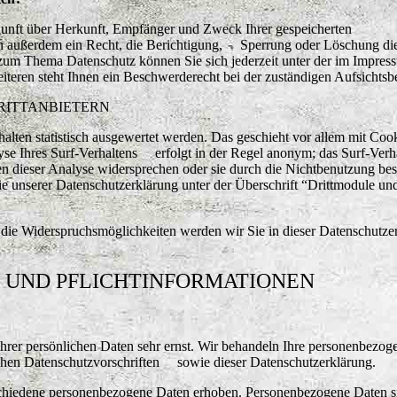
skunft über Herkunft, Empfänger und Zweck Ihrer gespeicherten
en außerdem ein Recht, die Berichtigung, Sperrung oder Löschung di
 zum Thema Datenschutz können Sie sich jederzeit unter der im Impres
ren steht Ihnen ein Beschwerderecht bei der zuständigen Aufsichtsb
RITTANBIETERN
alten statistisch ausgewertet werden. Das geschieht vor allem mit Coo
e Ihres Surf-Verhaltens erfolgt in der Regel anonym; das Surf-Verh
en dieser Analyse widersprechen oder sie durch die Nichtbenutzung be
 unserer Datenschutzerklärung unter der Überschrift “Drittmodule un
die Widerspruchsmöglichkeiten werden wir Sie in dieser Datenschutze
E UND PFLICHTINFORMATIONEN
Ihrer persönlichen Daten sehr ernst. Wir behandeln Ihre personenbezog
ichen Datenschutzvorschriften sowie dieser Datenschutzerklärung.
schiedene personenbezogene Daten erhoben. Personenbezogene Daten s