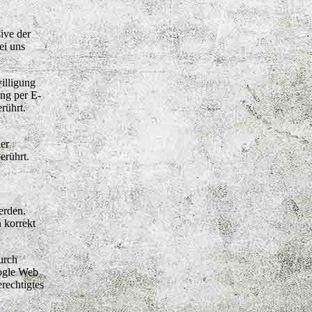
ive der
ei uns
illigung
ung per E-
rührt.
er
erührt.
erden.
 korrekt
urch
oogle Web
erechtigtes