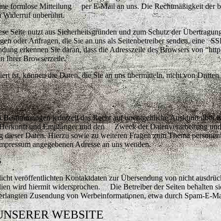
 eine formlose Mitteilung per E-Mail an uns. Die Rechtmäßigkeit der 
m Widerruf unberührt.
e nutzt aus Sicherheitsgründen und zum Schutz der Übertragun
ungen oder Anfragen, die Sie an uns als Seitenbetreiber senden, eine S
dung erkennen Sie daran, dass die Adresszeile des Browsers von “http:
n Ihrer Browserzeile.
t ist, können die Daten, die Sie an uns übermitteln, nicht von Dritten
 Bestimmungen jederzeit das Recht auf unentgeltliche Auskunft über I
n Herkunft und Empfänger und den Zweck der Datenverarbeitung und 
ng dieser Daten. Hierzu sowie zu weiteren Fragen zum Thema persone
 Impressum angegebenen Adresse an uns wenden.
S
ht veröffentlichten Kontaktdaten zur Übersendung von nicht ausdrüc
ien wird hiermit widersprochen. Die Betreiber der Seiten behalten si
unverlangten Zusendung von Werbeinformationen, etwa durch Spam-E-Mai
 UNSERER WEBSITE