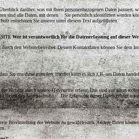
Überblick darüber, was mit Ihren personenbezogenen Daten passiert, w
n sind alle Daten, mit denen Sie persönlich identifiziert werden kö
utz entnehmen Sie unserer unter diesem Text aufgeführten
SITE
Wer ist verantwortlich für die Datenerfassung auf dieser We
lgt durch den Websitebetreiber. Dessen Kontaktdaten können Sie dem I
ss Sie uns diese mitteilen. Hierbei kann es sich z.B. um Daten handel
r Website durch unsere IT-Systeme erfasst. Das sind vor allem techn
r Uhrzeit des Seitenaufrufs). Die Erfassung dieser Daten erfolgt auto
freie Bereitstellung der Website zu gewährleisten. Andere Daten könne
en.
ten?