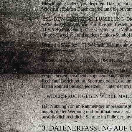
Einwilligung jederzeit widerrufen. Dazu reicht
Widerruf erfolgten Datenverarbeitung bleibt vo
SSL- BZW. TLS-VERSCHLÜSSELUNG Diese Seit
vertraulicher Inhalte, wie zum Beispiel Bestell
TLS-Verschlüsselung. Eine verschlüsselte Verbin
“https://” wechselt und an dem Schloss-Symbol i
Wenn die SSL- bzw. TLS-Verschlüsselung aktivier
mitgelesen werden.
AUSKUNFT, SPERRUNG, LÖSCHUNG
Sie haben im Rahmen der geltenden gesetzlichen
gespeicherten personenbezogenen Daten, dere
Recht auf Berichtigung, Sperrung oder Löschu
Daten können Sie sich jederzeit unter der im
WIDERSPRUCH GEGEN WERBE-MAIL
Der Nutzung von im Rahmen der Impressumspflic
angeforderter Werbung und Informationsmaterial
ausdrücklich rechtliche Schritte im Falle der 
3. DATENERFASSUNG AUF