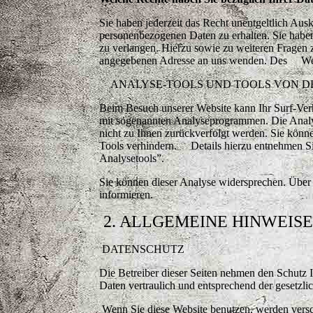
Sie haben jederzeit das Recht unentgeltlich Au
personenbezogenen Daten zu erhalten. Sie hab
zu verlangen. Hierzu sowie zu weiteren Fragen
angegebenen Adresse an uns wenden. Des Weite
ANALYSE-TOOLS UND TOOLS VON D
Beim Besuch unserer Website kann Ihr Surf-Verh
mit sogenannten Analyseprogrammen. Die Analys
nicht zu Ihnen zurückverfolgt werden. Sie könn
Tools verhindern. Details hierzu entnehmen Sie
Analysetools”.
Sie können dieser Analyse widersprechen. Über 
informieren.
2. ALLGEMEINE HINWEIS
DATENSCHUTZ
Die Betreiber dieser Seiten nehmen den Schutz 
Daten vertraulich und entsprechend der gesetzl
Wenn Sie diese Website benutzen, werden ver