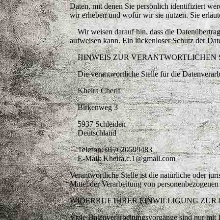
Daten, mit denen Sie persönlich identifiziert 
wir erheben und wofür wir sie nutzen. Sie erlä
Wir weisen darauf hin, dass die Datenübertragu
aufweisen kann. Ein lückenloser Schutz der Dat
HINWEIS ZUR VERANTWORTLICHEN 
Die verantwortliche Stelle für die Datenverarbe
Kheira Cherif
Birkenweg 3
5937 Schleiden
Deutschland
Telefon: 017620599483
E-Mail: Kheira.c.1@gmail.com
Verantwortliche Stelle ist die natürliche oder j
Mittel der Verarbeitung von personenbezogene
WIDERRUF IHRER EINWILLIGUNG ZU
Viele Datenverarbeitungsvorgänge sind nur mit I